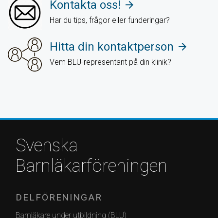
Kontakta oss!
arrow_forward
Har du tips, frågor eller funderingar?
Hitta din kontaktperson
arrow_forward
Vem BLU-representant på din klinik?
Svenska
Barnläkarföreningen
DELFÖRENINGAR
Barnläkare under utbildning (BLU)