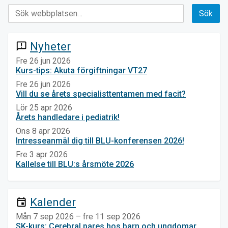
Nyheter
announcement
Fre 26 jun 2026
Kurs-tips: Akuta förgiftningar VT27
Fre 26 jun 2026
Vill du se årets specialisttentamen med facit?
Lör 25 apr 2026
Årets handledare i pediatrik!
Ons 8 apr 2026
Intresseanmäl dig till BLU-konferensen 2026!
Fre 3 apr 2026
Kallelse till BLU:s årsmöte 2026
Kalender
event
Mån 7 sep 2026 – fre 11 sep 2026
SK-kurs: Cerebral pares hos barn och ungdomar