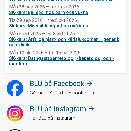
Mån 28 sep 2026 – fre 2 okt 2026
SK-kurs: Epilepsi hos barn och vuxna
Tis 29 sep 2026 – fre 2 okt 2026
Sk-kurs: Missbildningar hos nyfödda
Mån 5 okt 2026 – tor 8 okt 2026
SK-kurs: Ärftliga hjärt- och kärlsjukdomar – genetik
och klinik
Mån 12 okt 2026 – fre 16 okt 2026
SK-kurs: Barngastroenterologi, -hepatologi och -
nutrition
BLU på Facebook
arrow_forward
Gå med i BLU:s Facebook-grupp
BLU på Instagram
arrow_forward
Följ BLU på Instagram