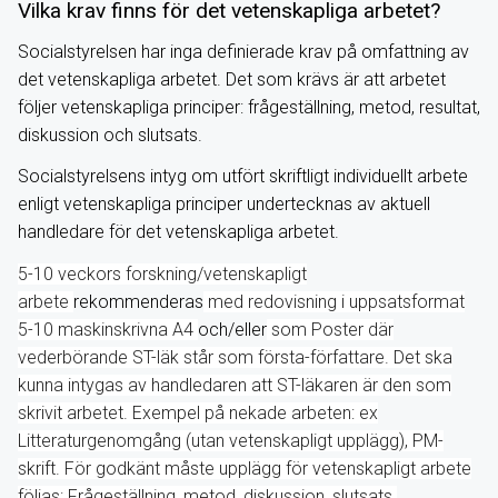
Vilka krav finns för det vetenskapliga arbetet?
Socialstyrelsen har inga definierade krav på omfattning av
det vetenskapliga arbetet. Det som krävs är att arbetet
följer vetenskapliga principer: frågeställning, metod, resultat,
diskussion och slutsats.
Socialstyrelsens intyg om utfört skriftligt individuellt arbete
enligt vetenskapliga principer undertecknas av aktuell
handledare för det vetenskapliga arbetet.
5-10 veckors
forskning/vetenskapligt
arbete
rekommenderas
med redovisning i uppsatsformat
5-10 maskinskrivna A4
och/eller
som Poster där
vederbörande ST-läk står som första-författare. Det ska
kunna intygas av handledaren att ST-läkaren är den som
skrivit arbetet. Exempel på nekade arbeten: ex
Litteraturgenomgång (utan vetenskapligt upplägg), PM-
skrift. För godkänt måste upplägg för vetenskapligt arbete
följas: Frågeställning, metod, diskussion, slutsats.