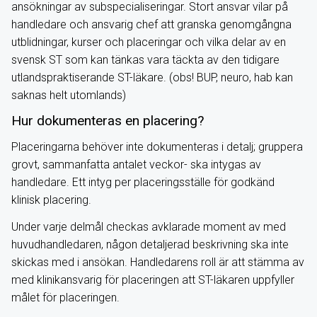
ansökningar av subspecialiseringar. Stort ansvar vilar på
handledare och ansvarig chef att granska genomgångna
utblidningar, kurser och placeringar och vilka delar av en
svensk ST som kan tänkas vara täckta av den tidigare
utlandspraktiserande ST-läkare. (obs! BUP, neuro, hab kan
saknas helt utomlands)
Hur dokumenteras en placering?
Placeringarna behöver inte dokumenteras i detalj; gruppera
grovt, sammanfatta antalet veckor- ska intygas av
handledare. Ett intyg per placeringsställe för godkänd
klinisk placering.
Under varje delmål checkas avklarade moment av med
huvudhandledaren, någon detaljerad beskrivning ska inte
skickas med i ansökan. Handledarens roll är att stämma av
med klinikansvarig för placeringen att ST-läkaren uppfyller
målet för placeringen.