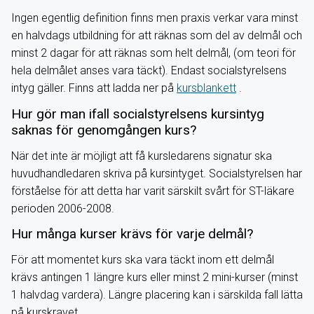
Ingen egentlig definition finns men praxis verkar vara minst
en halvdags utbildning för att räknas som del av delmål och
minst 2 dagar för att räknas som helt delmål, (om teori för
hela delmålet anses vara täckt). Endast socialstyrelsens
intyg gäller. Finns att ladda ner på
kursblankett
.
Hur gör man ifall socialstyrelsens kursintyg
saknas för genomgången kurs?
När det inte är möjligt att få kursledarens signatur ska
huvudhandledaren skriva på kursintyget. Socialstyrelsen har
förståelse för att detta har varit särskilt svårt för ST-läkare
perioden 2006-2008.
Hur många kurser krävs för varje delmål?
För att momentet kurs ska vara täckt inom ett delmål
krävs antingen 1 längre kurs eller minst 2 mini-kurser (minst
1 halvdag vardera). Längre placering kan i särskilda fall lätta
på kurskravet.