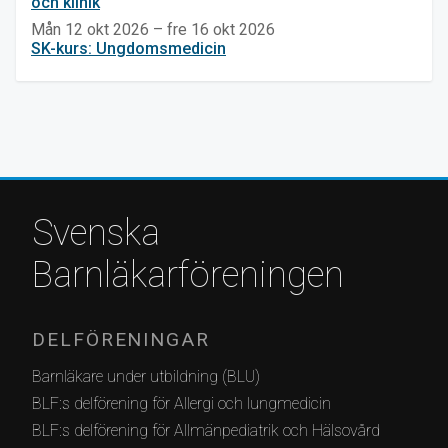
och klinik
Mån 12 okt 2026 – fre 16 okt 2026
SK-kurs: Ungdomsmedicin
Svenska
Barnläkarföreningen
DELFÖRENINGAR
Barnläkare under utbildning (BLU)
BLF:s delförening för Allergi och lungmedicin
BLF:s delförening för Allmänpediatrik och Hälsovård