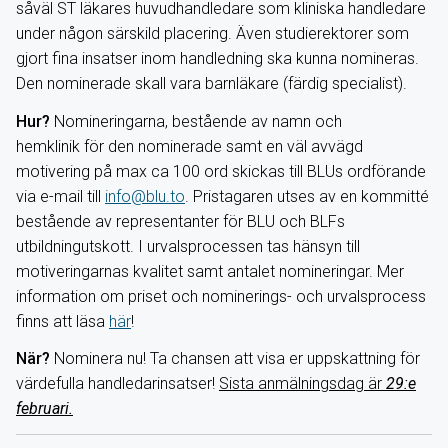
såväl ST läkares huvudhandledare som kliniska handledare
under någon särskild placering. Även studierektorer som
gjort fina insatser inom handledning ska kunna nomineras.
Den nominerade skall vara barnläkare (färdig specialist).
Hur?
Nomineringarna, bestående av namn och
hemklinik för den nominerade samt en väl avvägd
motivering på max ca 100 ord skickas till BLUs ordförande
via e-mail till
info@blu.to
. Pristagaren utses av en kommitté
bestående av representanter för BLU och BLFs
utbildningutskott. I urvalsprocessen tas hänsyn till
motiveringarnas kvalitet samt antalet nomineringar. Mer
information om priset och nominerings- och urvalsprocess
finns att läsa
här
!
När?
Nominera nu! Ta chansen att visa er uppskattning för
värdefulla handledarinsatser!
Sista anmälningsdag är
29:e
februari.