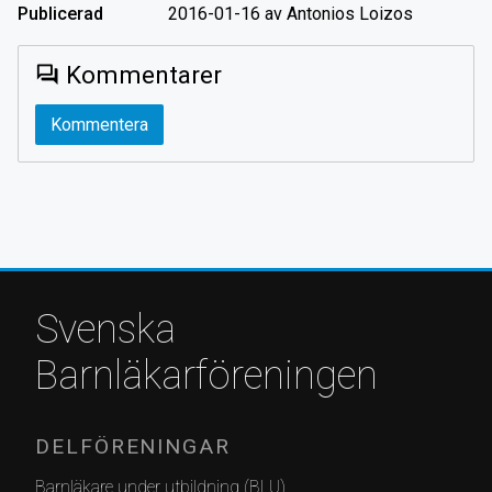
Publicerad
2016-01-16 av Antonios Loizos
Kommentarer
forum
Kommentera
Svenska
Barnläkarföreningen
DELFÖRENINGAR
Barnläkare under utbildning (BLU)